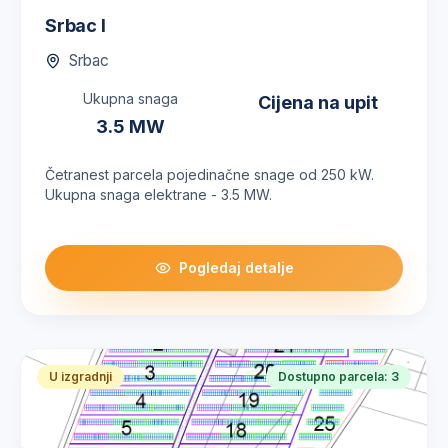
Srbac I
Srbac
Ukupna snaga
Cijena na upit
3.5
MW
Četranest parcela pojedinačne snage od 250 kW.
Ukupna snaga elektrane - 3.5 MW.
Pogledaj detalje
U izgradnji
Dostupno parcela:
3